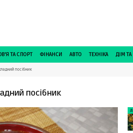
В’Я ТА СПОРТ
ФІНАНСИ
АВТО
ТЕХНІКА
ДІМ ТА
окладний посібник
ладний посібник
Д