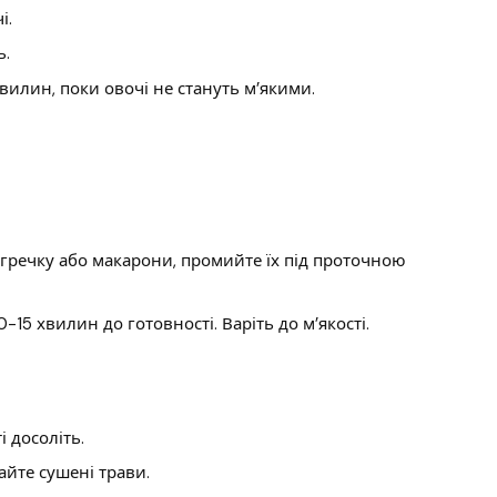
і.
ь.
вилин, поки овочі не стануть м’якими.
 гречку або макарони, промийте їх під проточною
-15 хвилин до готовності. Варіть до м’якості.
і досоліть.
айте сушені трави.