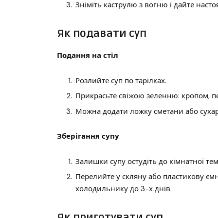
Зніміть каструлю з вогню і дайте наст
Як подавати суп
Подання на стіл
Розлийте суп по тарілках.
Прикрасьте свіжою зеленню: кропом, 
Можна додати ложку сметани або сухар
Зберігання супу
Залишки супу остудіть до кімнатної те
Перелийте у скляну або пластикову ємні
холодильнику до 3-х днів.
Як приготувати суп