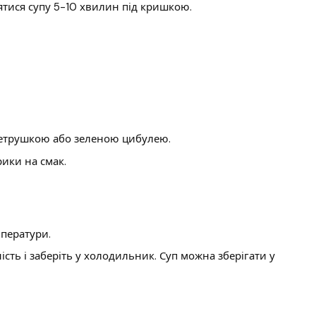
оятися супу 5-10 хвилин під кришкою.
петрушкою або зеленою цибулею.
ики на смак.
мператури.
сть і заберіть у холодильник. Суп можна зберігати у