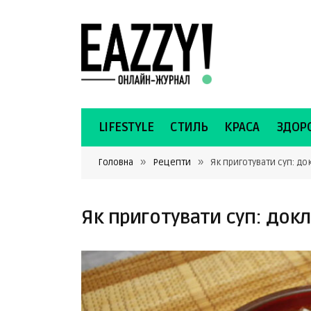
LIFESTYLE
СТИЛЬ
КРАСА
ЗДОРО
»
»
Головна
Рецепти
Як приготувати суп: д
Як приготувати суп: док