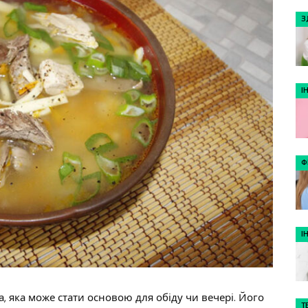
З
І
Ф
І
ва, яка може стати основою для обіду чи вечері. Його
Т