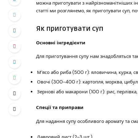
можна приготувати з найрізноманітніших інг
статті ми розглянемо, як приготувати суп, по
Як приготувати суп
Основні інгредієнти
Для приготування супу нам знадобляться та
М’ясо або риба (500 г): яловичина, курка, 
Овочі (300-400 г): картопля, морква, цибуля
Зернові або макарони (100 г): рис, перлівка,
Спеції та приправи
Для надання супу особливого аромату та см
Лавровий лист (2-3 шт.)