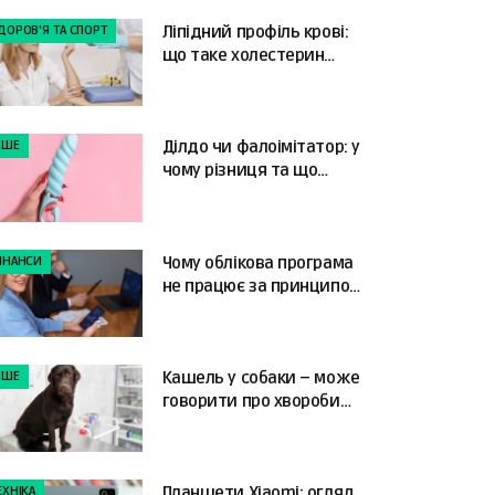
ДОРОВ'Я ТА СПОРТ
Ліпідний профіль крові:
що таке холестерин
ЛПНЩ та як читати
результати
НШЕ
Ділдо чи фалоімітатор: у
чому різниця та що
краще обрати?
ІНАНСИ
Чому облікова програма
не працює за принципом
«налаштував і забув»
НШЕ
Кашель у собаки – може
говорити про хвороби
серця
ЕХНІКА
Планшети Xiaomi: огляд