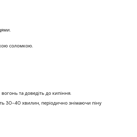
цями.
нкою соломкою.
 вогонь та доведіть до кипіння.
іть 30-40 хвилин, періодично знімаючи піну