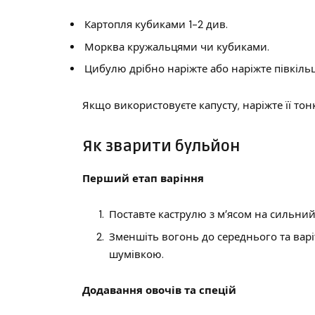
Картопля кубиками 1-2 див.
Морква кружальцями чи кубиками.
Цибулю дрібно наріжте або наріжте півкіль
Якщо використовуєте капусту, наріжте її то
Як зварити бульйон
Перший етап варіння
Поставте каструлю з м’ясом на сильний
Зменшіть вогонь до середнього та вар
шумівкою.
Додавання овочів та спецій