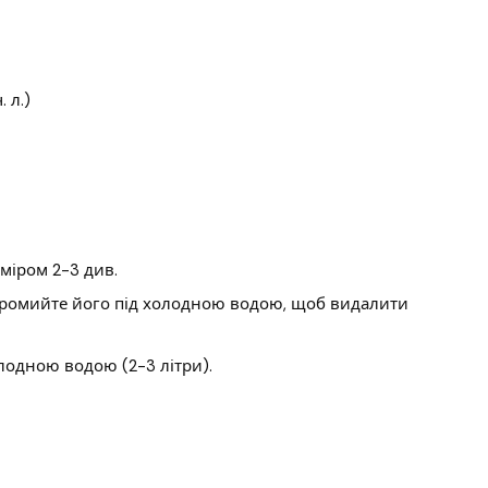
 л.)
міром 2-3 див.
 промийте його під холодною водою, щоб видалити
олодною водою (2-3 літри).