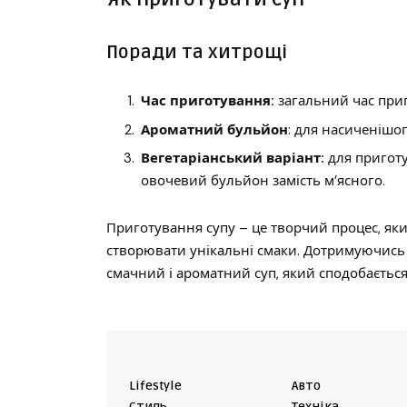
Поради та хитрощі
Час приготування:
загальний час приг
Ароматний бульйон
: для насиченішо
Вегетаріанський варіант:
для приготу
овочевий бульйон замість м’ясного.
Приготування супу – це творчий процес, яки
створювати унікальні смаки. Дотримуючись
смачний і ароматний суп, який сподобаєтьс
Lifestyle
Авто
Cтиль
Техніка