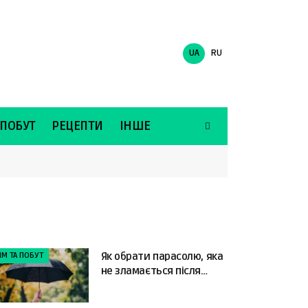
UA
RU
 ПОБУТ
РЕЦЕПТИ
ІНШЕ
ІМ ТА ПОБУТ
Як обрати парасолю, яка
не зламається після
першого сильного вітру