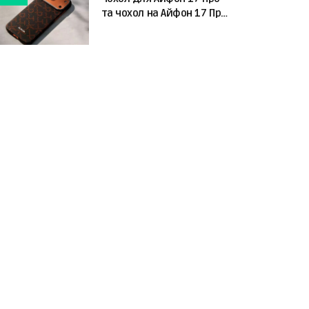
та чохол на Айфон 17 Про
Макс: що обрати