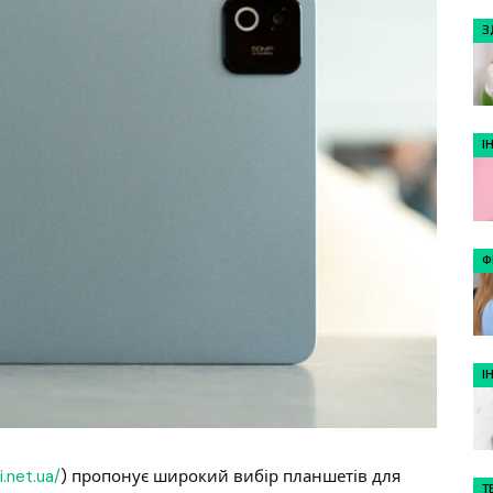
З
І
Ф
І
i.net.ua/
) пропонує широкий вибір планшетів для
Т