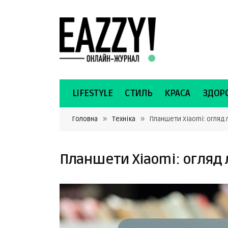
LIFESTYLE
СТИЛЬ
КРАСА
ЗДОРО
»
»
Головна
Техніка
Планшети Xiaomi: огляд 
Планшети Xiaomi: огляд л