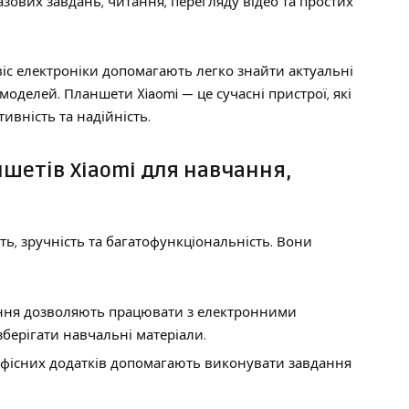
зових завдань, читання, перегляду відео та простих
с електроніки допомагають легко знайти актуальні
моделей. Планшети Xiaomi — це сучасні пристрої, які
вність та надійність.
шетів Xiaomi для навчання,
ть, зручність та багатофункціональність. Вони
ння дозволяють працювати з електронними
зберігати навчальні матеріали.
офісних додатків допомагають виконувати завдання