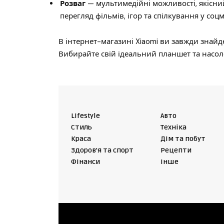
Розваг
— мультимедійні можливості, якісни
перегляд фільмів, ігор та спілкування у соц
В інтернет-магазині Xiaomi ви завжди знайд
Вибирайте свій ідеальний планшет та насол
Lifestyle
Авто
Cтиль
Техніка
Краса
Дім та побут
Здоров'я та спорт
Рецепти
Фінанси
Інше