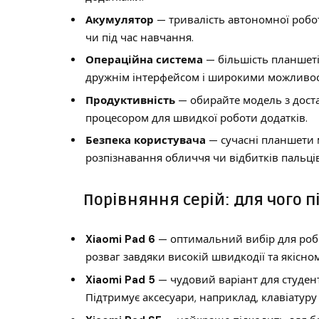
Акумулятор
— тривалість автономної робот
чи під час навчання.
Операційна система
— більшість планшетів
дружнім інтерфейсом і широкими можливо
Продуктивність
— обирайте модель з доста
процесором для швидкої роботи додатків.
Безпека користувача
— сучасні планшети 
розпізнавання обличчя чи відбитків пальців
Порівняння серій: для чого 
Xiaomi Pad 6
— оптимальний вибір для робо
розваг завдяки високій швидкодії та якісно
Xiaomi Pad 5
— чудовий варіант для студент
Підтримує аксесуари, наприклад, клавіатуру 