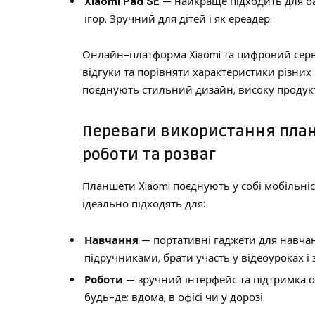
Xiaomi Pad SE
— найкраще підходить для ба
ігор. Зручний для дітей і як ереадер.
Онлайн-платформа Xiaomi та цифровий серві
відгуки та порівняти характеристики різних 
поєднують стильний дизайн, високу продукти
Переваги використання план
роботи та розваг
Планшети Xiaomi поєднують у собі мобільніс
ідеально підходять для:
Навчання
— портативні гаджети для навча
підручниками, брати участь у відеоуроках і 
Роботи
— зручний інтерфейс та підтримка 
будь-де: вдома, в офісі чи у дорозі.