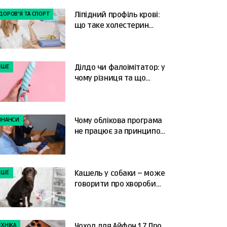
ДОРОВ'Я ТА СПОРТ
Ліпідний профіль крові:
що таке холестерин
ЛПНЩ та як читати
результати
НШЕ
Ділдо чи фалоімітатор: у
чому різниця та що
краще обрати?
ІНАНСИ
Чому облікова програма
не працює за принципом
«налаштував і забув»
НШЕ
Кашель у собаки – може
говорити про хвороби
серця
ЕХНІКА
Чохол для Айфон 17 Про