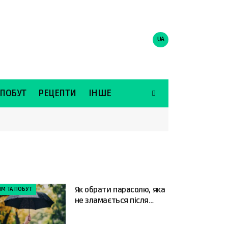
UA
 ПОБУТ
РЕЦЕПТИ
ІНШЕ
ІМ ТА ПОБУТ
Як обрати парасолю, яка
не зламається після
першого сильного вітру