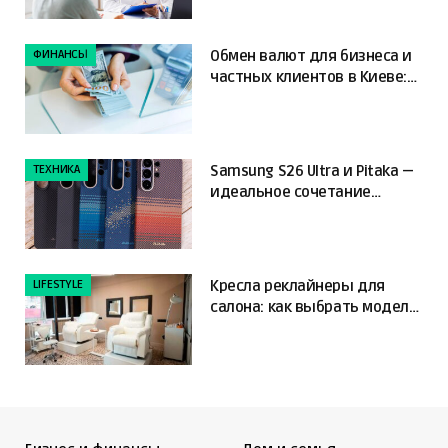
ФИНАНСЫ
Обмен валют для бизнеса и
частных клиентов в Киеве:
ключевые отличия
ТЕХНИКА
Samsung S26 Ultra и Pitaka —
идеальное сочетание
мощности и защиты
LIFESTYLE
Кресла реклайнеры для
салона: как выбрать модель,
которая повысит комфорт
клиента и упростит работу
мастера