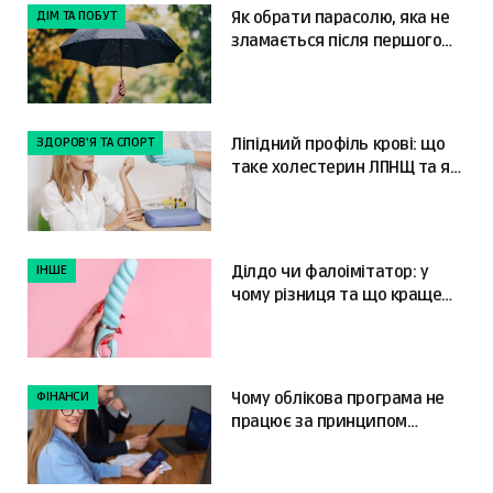
ДІМ ТА ПОБУТ
Як обрати парасолю, яка не
зламається після першого
сильного вітру
ЗДОРОВ'Я ТА СПОРТ
Ліпідний профіль крові: що
таке холестерин ЛПНЩ та як
читати результати
ІНШЕ
Ділдо чи фалоімітатор: у
чому різниця та що краще
обрати?
ФІНАНСИ
Чому облікова програма не
працює за принципом
«налаштував і забув»