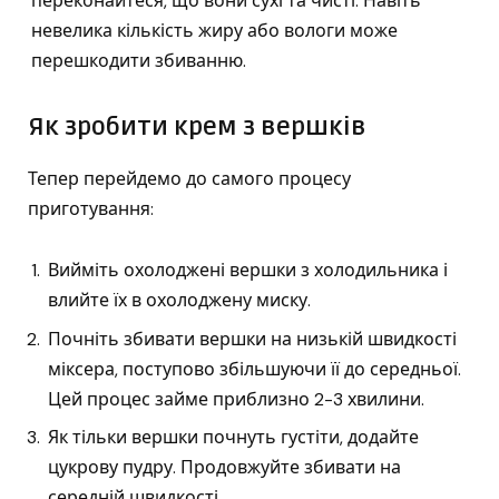
переконайтеся, що вони сухі та чисті. Навіть
невелика кількість жиру або вологи може
перешкодити збиванню.
Як зробити крем з вершків
Тепер перейдемо до самого процесу
приготування:
Вийміть охолоджені вершки з холодильника і
влийте їх в охолоджену миску.
Почніть збивати вершки на низькій швидкості
міксера, поступово збільшуючи її до середньої.
Цей процес займе приблизно 2-3 хвилини.
Як тільки вершки почнуть густіти, додайте
цукрову пудру. Продовжуйте збивати на
середній швидкості.