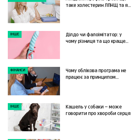
таке холестерин ЛПНЩ та як
читати результати
ІНШЕ
Ділдо чи фалоімітатор: у
чому різниця та що краще
обрати?
ФІНАНСИ
Чому облікова програма не
працює за принципом
«налаштував і забув»
ІНШЕ
Кашель у собаки – може
говорити про хвороби серця