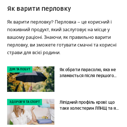
Як варити перловку
Як варити перловку? Перловка – це корисний і
поживний продукт, який заслуговує на місце у
вашому раціоні. Знаючи, як правильно варити
перловку, ви зможете готувати смачні та корисні
страви для всієї родини.
ДІМ ТА ПОБУТ
Як обрати парасолю, яка не
зламається після першого
сильного вітру
ЗДОРОВ'Я ТА СПОРТ
Ліпідний профіль крові: що
таке холестерин ЛПНЩ та як
читати результати