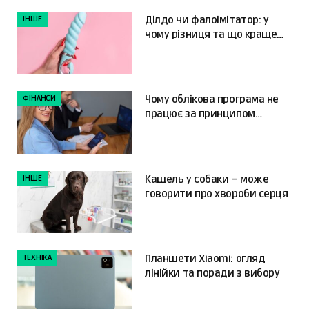
ІНШЕ
Ділдо чи фалоімітатор: у
чому різниця та що краще
обрати?
ФІНАНСИ
Чому облікова програма не
працює за принципом
«налаштував і забув»
ІНШЕ
Кашель у собаки – може
говорити про хвороби серця
ТЕХНІКА
Планшети Xiaomi: огляд
лінійки та поради з вибору