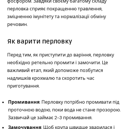
фосфором. Завдяки своєму багатому складу
перловка сприяє покращенню травлення,
зміцненню імунітету та нормалізації обміну
речовин.
Як варити перловку
Перед тим, як приступити до варіння, перловку
необхідно ретельно промити і замочити. Це
важливий етап, який допоможе позбутися
надлишків крохмалю та скоротить час
приготування.
Промивання
: Перловку потрібно промивати під
проточною водою, поки вода не стане прозорою.
Зазвичай це займає 2-3 промивання.
Замочування
: Щоб крупа швидше зварилася і