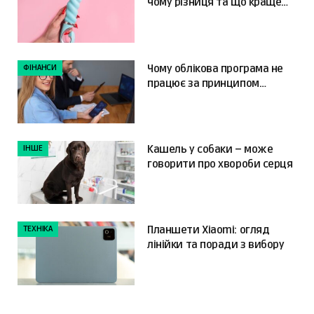
чому різниця та що краще
обрати?
ФІНАНСИ
Чому облікова програма не
працює за принципом
«налаштував і забув»
ІНШЕ
Кашель у собаки – може
говорити про хвороби серця
ТЕХНІКА
Планшети Xiaomi: огляд
лінійки та поради з вибору