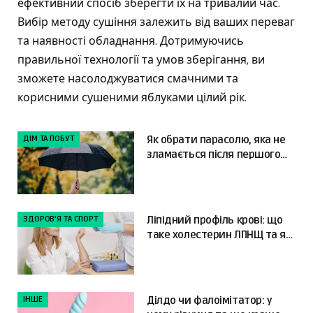
ефективний спосіб зберегти їх на тривалий час.
Вибір методу сушіння залежить від ваших переваг
та наявності обладнання. Дотримуючись
правильної технології та умов зберігання, ви
зможете насолоджуватися смачними та
корисними сушеними яблуками цілий рік.
ДІМ ТА ПОБУТ
Як обрати парасолю, яка не
зламається після першого
сильного вітру
ЗДОРОВ'Я ТА СПОРТ
Ліпідний профіль крові: що
таке холестерин ЛПНЩ та як
читати результати
ІНШЕ
Ділдо чи фалоімітатор: у