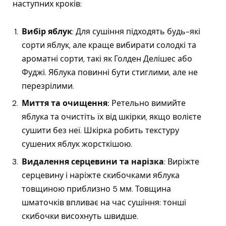
наступних кроків:
Вибір яблук
: Для сушіння підходять будь-які
сорти яблук, але краще вибирати солодкі та
ароматні сорти, такі як Голден Делішес або
Фуджі. Яблука повинні бути стиглими, але не
перезрілими.
Миття та очищення:
Ретельно вимийте
яблука та очистіть їх від шкірки, якщо волієте
сушити без неї. Шкірка робить текстуру
сушених яблук жорсткішою.
Видалення серцевини та нарізка
: Виріжте
серцевину і наріжте скибочками яблука
товщиною приблизно 5 мм. Товщина
шматочків впливає на час сушіння: тонші
скибочки висохнуть швидше.