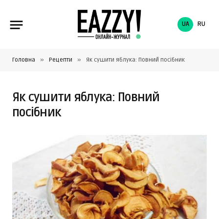
UA
RU
»
»
Головна
Рецепти
Як сушити яблука: Повний посібник
Як сушити яблука: Повний
посібник