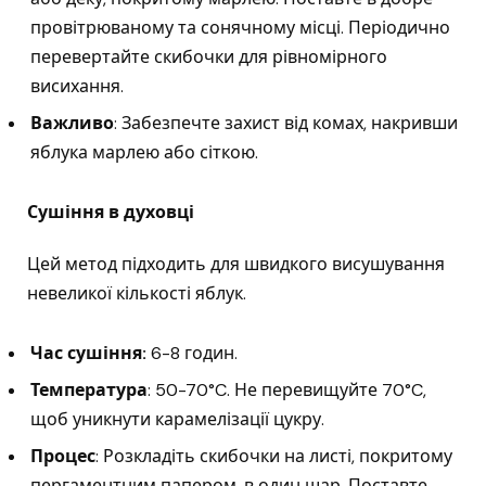
провітрюваному та сонячному місці. Періодично
перевертайте скибочки для рівномірного
висихання.
Важливо
: Забезпечте захист від комах, накривши
яблука марлею або сіткою.
Сушіння в духовці
Цей метод підходить для швидкого висушування
невеликої кількості яблук.
Час сушіння:
6-8 годин.
Температура
: 50-70°C. Не перевищуйте 70°C,
щоб уникнути карамелізації цукру.
Процес
: Розкладіть скибочки на листі, покритому
пергаментним папером, в один шар. Поставте