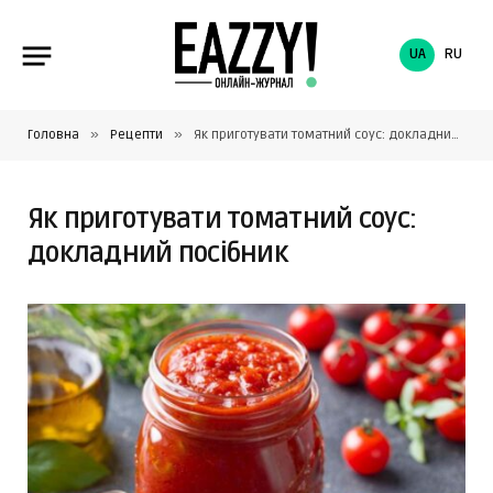
UA
RU
»
»
Головна
Рецепти
Як приготувати томатний соус: докладний посібник
Як приготувати томатний соус:
докладний посібник