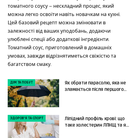
томатного соусу – нескладний процес, який
можна легко освоїти навіть новачкам на кухні.
Цей базовий рецепт можна змінювати в
залежності від ваших уподобань, додаючи
улюблені спеції або додаткові інгредієнти.
Томатний соус, приготовлений в домашніх
умовах, завжди відрізнятиметься свіжістю та
багатством смаку.
ДІМ ТА ПОБУТ
Як обрати парасолю, яка не
зламається після першого
сильного вітру
ЗДОРОВ'Я ТА СПОРТ
Ліпідний профіль крові: що
таке холестерин ЛПНЩ та як
читати результати