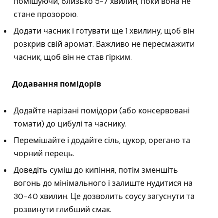
помішуючи, близько 5-7 хвилин, поки вона не
стане прозорою.
Додати часник і готувати ще 1 хвилину, щоб він
розкрив свій аромат. Важливо не пересмажити
часник, щоб він не став гірким.
Додавання помідорів
Додайте нарізані помідори (або консервовані
томати) до цибулі та часнику.
Перемішайте і додайте сіль, цукор, орегано та
чорний перець.
Доведіть суміш до кипіння, потім зменшіть
вогонь до мінімального і залиште нудитися на
30-40 хвилин. Це дозволить соусу загуснути та
розвинути глибший смак.