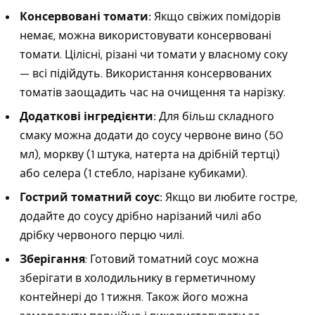
Консервовані томати:
Якщо свіжих помідорів
немає, можна використовувати консервовані
томати. Цілісні, різані чи томати у власному соку
— всі підійдуть. Використання консервованих
томатів заощадить час на очищення та нарізку.
Додаткові інгредієнти:
Для більш складного
смаку можна додати до соусу червоне вино (50
мл), моркву (1 штука, натерта на дрібній тертці)
або селера (1 стебло, нарізане кубиками).
Гострий томатний соус:
Якщо ви любите гостре,
додайте до соусу дрібно нарізаний чилі або
дрібку червоного перцю чилі.
Зберігання
: Готовий томатний соус можна
зберігати в холодильнику в герметичному
контейнері до 1 тижня. Також його можна