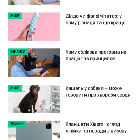
ІНШЕ
Ділдо чи фалоімітатор: у
чому різниця та що краще
обрати?
ФІНАНСИ
Чому облікова програма не
працює за принципом
«налаштував і забув»
ІНШЕ
Кашель у собаки – може
говорити про хвороби серця
ТЕХНІКА
Планшети Xiaomi: огляд
лінійки та поради з вибору