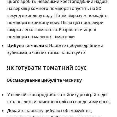
цього зробіть невеликий хрестоподібний надріз
на верхівці кожного помідора і опустіть на 30
секунд в киплячу воду. Потім відразу ж покладіть
помідори в крижану воду. Після цієї процедури
шкірка легко знімається. Розріжте очищені
помідори на маленькі шматочки.
Цибуля та часник:
Наріжте цибулю дрібними
кубиками, а часник тонко нашаткуйте.
Як готувати томатний соус
Обсмажування цибулі та часнику
У великій сковороді або сотейнику розігрійте дві
столові ложки оливкової олії на середньому вогні.
Додайте нарізану цибулю і обсмажуйте її,