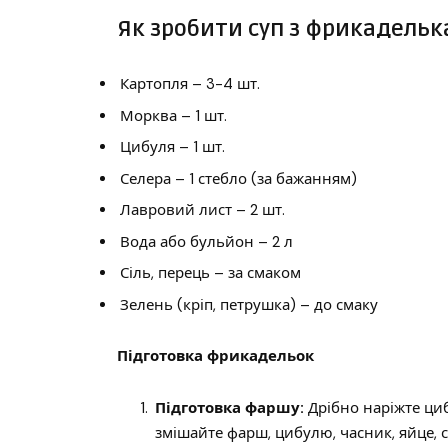
Як зробити суп з фрикадель
Картопля – 3-4 шт.
Морква – 1 шт.
Цибуля – 1 шт.
Селера – 1 стебло (за бажанням)
Лавровий лист – 2 шт.
Вода або бульйон – 2 л
Сіль, перець – за смаком
Зелень (кріп, петрушка) – до смаку
Підготовка фрикадельок
Підготовка фаршу:
Дрібно наріжте циб
змішайте фарш, цибулю, часник, яйце, с