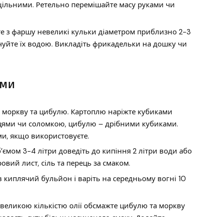
щільними. Ретельно перемішайте масу руками чи
е з фаршу невеликі кульки діаметром приблизно 2-3
чуйте їх водою. Викладіть фрикадельки на дошку чи
ами
 моркву та цибулю. Картоплю наріжте кубиками
ьцями чи соломкою, цибулю – дрібними кубиками.
и, якщо використовуєте.
б’ємом 3-4 літри доведіть до кипіння 2 літри води або
вий лист, сіль та перець за смаком.
 киплячий бульйон і варіть на середньому вогні 10
невеликою кількістю олії обсмажте цибулю та моркву