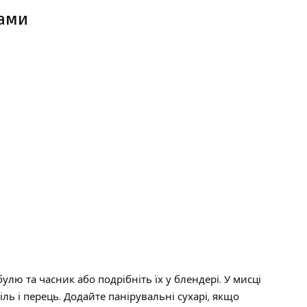
ками
улю та часник або подрібніть їх у блендері. У мисці
іль і перець. Додайте панірувальні сухарі, якщо