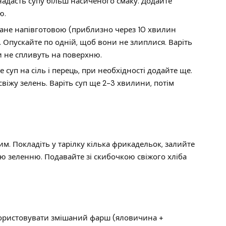
 надасть супу більш насиченого смаку. Додайте
ю.
ане напівготовою (приблизно через 10 хвилин
. Опускайте по одній, щоб вони не злиплися. Варіть
и не спливуть на поверхню.
 суп на сіль і перець, при необхідності додайте ще.
свіжу зелень. Варіть суп ще 2-3 хвилини, потім
. Покладіть у тарілку кілька фрикадельок, залийте
ю зеленню. Подавайте зі скибочкою свіжого хліба
ористовувати змішаний фарш (яловичина +