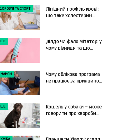
ДОРОВ'Я ТА СПОРТ
Ліпідний профіль крові:
що таке холестерин
ЛПНЩ та як читати
результати
НШЕ
Ділдо чи фалоімітатор: у
чому різниця та що
краще обрати?
ІНАНСИ
Чому облікова програма
не працює за принципом
«налаштував і забув»
НШЕ
Кашель у собаки – може
говорити про хвороби
серця
ЕХНІКА
Планшети Xiaomi: огляд