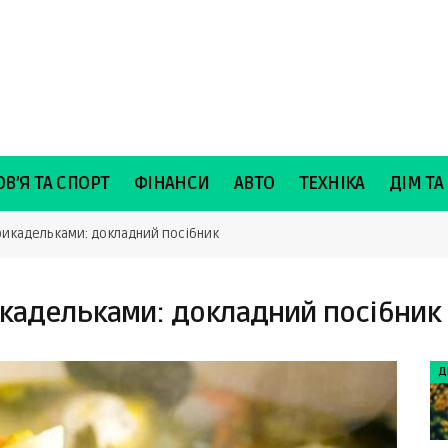
В’Я ТА СПОРТ
ФІНАНСИ
АВТО
ТЕХНІКА
ДІМ ТА
фрикадельками: докладний посібник
икадельками: докладний посібник
Д