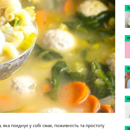
З
І
Ф
І
 яка поєднує у собі смак, поживність та простоту
Т