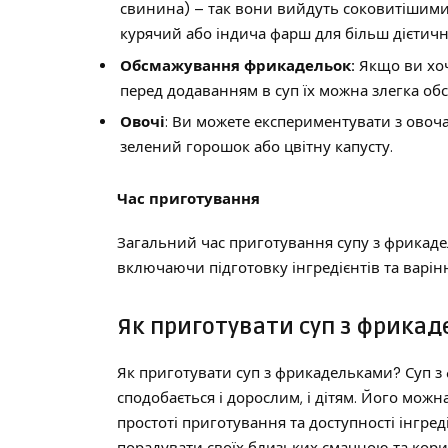
свинина) – так вони вийдуть соковитішими
курячий або індича фарш для більш дієтичн
Обсмажування фрикадельок:
Якщо ви хоч
перед додаванням в суп їх можна злегка об
Овочі
: Ви можете експериментувати з овоч
зелений горошок або цвітну капусту.
Час приготування
Загальний час приготування супу з фрикад
включаючи підготовку інгредієнтів та варін
Як приготувати суп з фрика
Як приготувати суп з фрикадельками? Суп з 
сподобається і дорослим, і дітям. Його можна
простоті приготування та доступності інгреді
порадувати своїх близьких смачною та ко