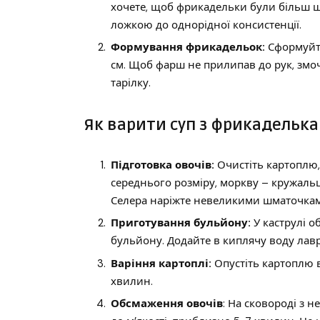
хочете, щоб фрикадельки були більш 
ложкою до однорідної консистенції.
Формування фрикадельок:
Сформуйт
см. Щоб фарш не прилипав до рук, змо
тарілку.
Як варити суп з фрикадельк
Підготовка овочів:
Очистіть картоплю,
середнього розміру, моркву – кружал
Селера наріжте невеликими шматочкам
Приготування бульйону:
У каструлі о
бульйону. Додайте в киплячу воду лавро
Варіння картоплі:
Опустіть картоплю в
хвилин.
Обсмаження овочів
: На сковороді з 