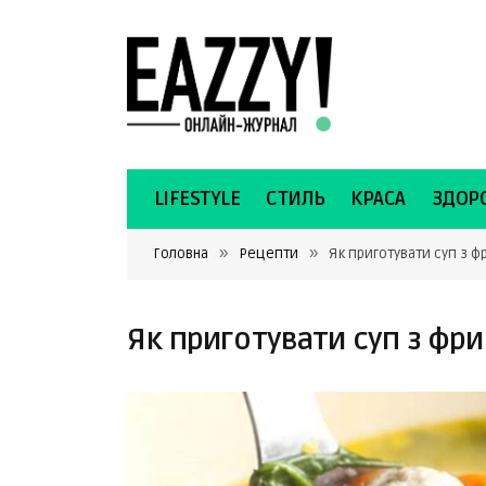
LIFESTYLE
СТИЛЬ
КРАСА
ЗДОРО
»
»
Головна
Рецепти
Як приготувати суп з 
Як приготувати суп з фр