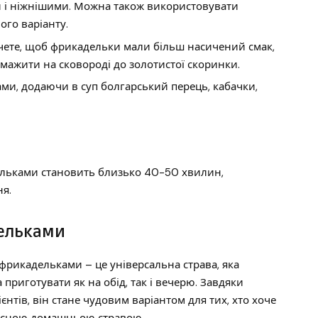
 і ніжнішими. Можна також використовувати
ого варіанту.
ете, щоб фрикадельки мали більш насичений смак,
смажити на сковороді до золотистої скоринки.
ами, додаючи в суп болгарський перець, кабачки,
ельками становить близько 40-50 хвилин,
ня.
дельками
фрикадельками – це універсальна страва, яка
 приготувати як на обід, так і вечерю. Завдяки
єнтів, він стане чудовим варіантом для тих, хто хоче
рисною домашньою стравою.