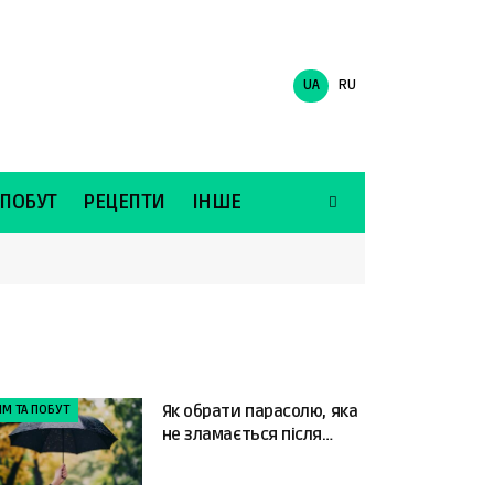
UA
RU
 ПОБУТ
РЕЦЕПТИ
ІНШЕ
ІМ ТА ПОБУТ
Як обрати парасолю, яка
не зламається після
першого сильного вітру