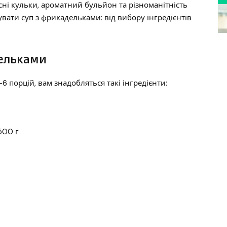
сні кульки, ароматний бульйон та різноманітність
тувати суп з фрикадельками: від вибору інгредієнтів
дельками
 порцій, вам знадобляться такі інгредієнти:
500 г