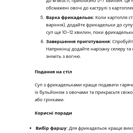
до м’якості, приблизно 5-7 хвилин. Це
обсмажені овочі до каструлі з картопле
Варка фрикадельок:
Коли картопля ст
варіння), додайте фрикадельки до супу
суп ще 10-12 хвилин, поки фрикадельк
Завершення приготування:
Спробуйте
Наприкінці додайте нарізану селеру та 
зніміть з вогню.
Подання на стіл
Суп з фрикадельками краще подавати гарячим
їх бульйоном з овочами та прикрасьте свіжо
або грінками.
Корисні поради
Вибір фаршу:
Для фрикадельок краще вик