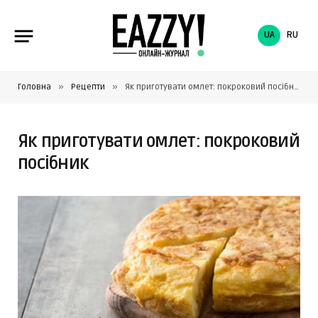
UA
RU
»
»
Головна
Рецепти
Як приготувати омлет: покроковий посібник
Як приготувати омлет: покроковий
посібник