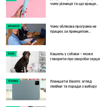
чому різниця та що краще
обрати?
ФІНАНСИ
Чому облікова програма не
працює за принципом
«налаштував і забув»
ІНШЕ
Кашель у собаки – може
говорити про хвороби серця
ТЕХНІКА
Планшети Xiaomi: огляд
лінійки та поради з вибору