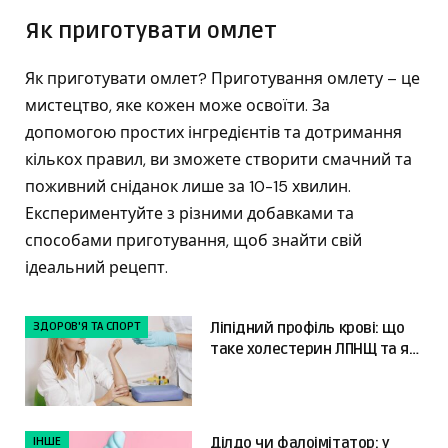
Як приготувати омлет
Як приготувати омлет? Приготування омлету – це
мистецтво, яке кожен може освоїти. За
допомогою простих інгредієнтів та дотримання
кількох правил, ви зможете створити смачний та
поживний сніданок лише за 10-15 хвилин.
Експериментуйте з різними добавками та
способами приготування, щоб знайти свій
ідеальний рецепт.
ЗДОРОВ'Я ТА СПОРТ
Ліпідний профіль крові: що
таке холестерин ЛПНЩ та як
читати результати
ІНШЕ
Ділдо чи фалоімітатор: у