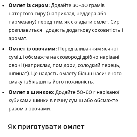
Омлет із сиром:
Додайте 30-40 грамів
натертого сиру (наприклад, чеддера або
пармезану) перед тим, як складати омлет. Сир
розплавиться і додасть додаткову соковитість і
аромат.
Омлет із овочами:
Перед вливанням яєчної
суміші обсмажте на сковороді дрібно нарізані
овочі (наприклад, помідори, солодкий перець,
шпинат). Це надасть омлету більш насиченого
смаку і збільшить його поживність.
Омлет з шинкою:
Додайте 50-60 г нарізаної
кубиками шинки в яєчну суміш або обсмажте
разом з овочами.
Як приготувати омлет