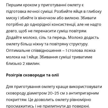
Першим кроком у приготуванні омлету є
підготовка яєчної суміші. Розбийте яйця в глибоку
миску і збийте їх віночком або вилкою. Збивати
потрібно до однорідної консистенції, але не надто
довго, щоб не перенасити суміш повітрям.
Додайте молоко, сіль та перець. Молоко додасть
омлету більш ніжну та повітряну структуру.
Оптимальне співвідношення – 1 столова ложка
молока на 1 яйце. Збивання суміші триватиме
близько 2 хвилин.
Розігрів сковороди та олії
Для приготування омлету краще використовувати
сковороду діаметром 20-25 см з антипригарним
покриттям. Це дозволить омлету рівномірно
просмажитись і не прилипнути до поверхні.