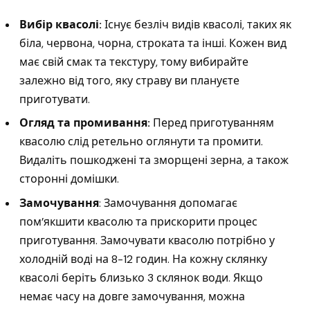
Вибір квасолі:
Існує безліч видів квасолі, таких як
біла, червона, чорна, строката та інші. Кожен вид
має свій смак та текстуру, тому вибирайте
залежно від того, яку страву ви плануєте
приготувати.
Огляд та промивання:
Перед приготуванням
квасолю слід ретельно оглянути та промити.
Видаліть пошкоджені та зморщені зерна, а також
сторонні домішки.
Замочування
: Замочування допомагає
пом’якшити квасолю та прискорити процес
приготування. Замочувати квасолю потрібно у
холодній воді на 8-12 годин. На кожну склянку
квасолі беріть близько 3 склянок води. Якщо
немає часу на довге замочування, можна