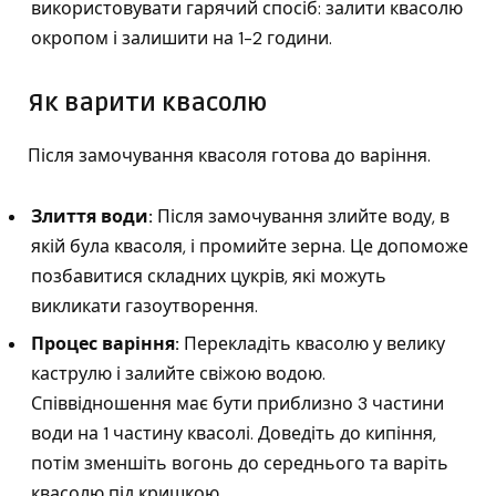
використовувати гарячий спосіб: залити квасолю
окропом і залишити на 1-2 години.
Як варити квасолю
Після замочування квасоля готова до варіння.
Злиття води:
Після замочування злийте воду, в
якій була квасоля, і промийте зерна. Це допоможе
позбавитися складних цукрів, які можуть
викликати газоутворення.
Процес варіння:
Перекладіть квасолю у велику
каструлю і залийте свіжою водою.
Співвідношення має бути приблизно 3 частини
води на 1 частину квасолі. Доведіть до кипіння,
потім зменшіть вогонь до середнього та варіть
квасолю під кришкою.