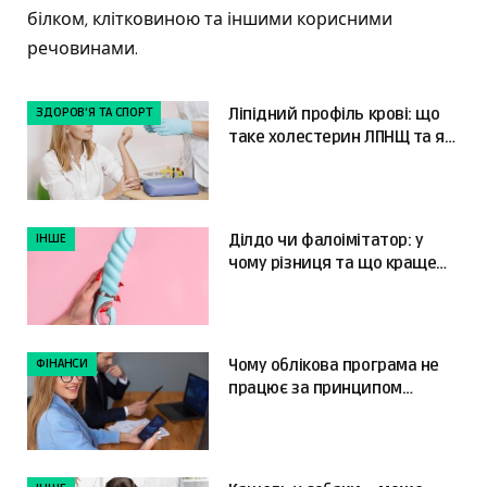
білком, клітковиною та іншими корисними
речовинами.
ЗДОРОВ'Я ТА СПОРТ
Ліпідний профіль крові: що
таке холестерин ЛПНЩ та як
читати результати
ІНШЕ
Ділдо чи фалоімітатор: у
чому різниця та що краще
обрати?
ФІНАНСИ
Чому облікова програма не
працює за принципом
«налаштував і забув»