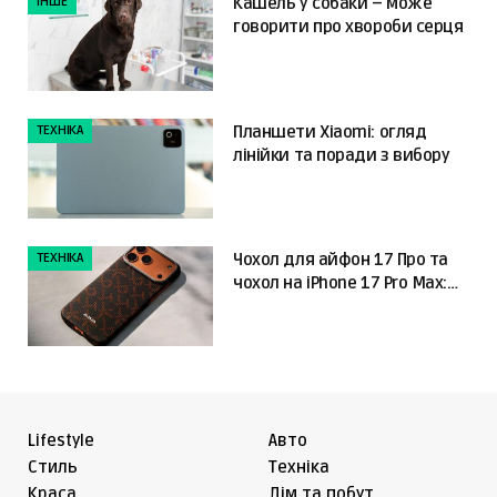
ІНШЕ
Кашель у собаки – може
говорити про хвороби серця
ТЕХНІКА
Планшети Xiaomi: огляд
лінійки та поради з вибору
ТЕХНІКА
Чохол для айфон 17 Про та
чохол на iPhone 17 Pro Max:
що обрати
Lifestyle
Авто
Cтиль
Техніка
Краса
Дім та побут