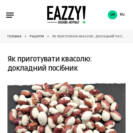
UA
RU
»
»
Головна
Рецепти
Як приготувати квасолю: докладний посібник
Як приготувати квасолю:
докладний посібник