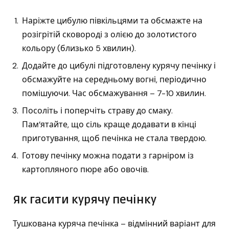
Наріжте цибулю півкільцями та обсмажте на
розігрітій сковороді з олією до золотистого
кольору (близько 5 хвилин).
Додайте до цибулі підготовлену курячу печінку і
обсмажуйте на середньому вогні, періодично
помішуючи. Час обсмажування – 7-10 хвилин.
Посоліть і поперчіть страву до смаку.
Пам’ятайте, що сіль краще додавати в кінці
приготування, щоб печінка не стала твердою.
Готову печінку можна подати з гарніром із
картопляного пюре або овочів.
Як гасити курячу печінку
Тушкована куряча печінка – відмінний варіант для