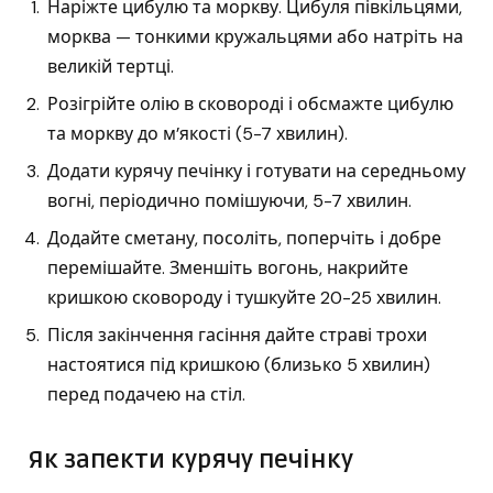
Наріжте цибулю та моркву. Цибуля півкільцями,
морква — тонкими кружальцями або натріть на
великій тертці.
Розігрійте олію в сковороді і обсмажте цибулю
та моркву до м’якості (5-7 хвилин).
Додати курячу печінку і готувати на середньому
вогні, періодично помішуючи, 5-7 хвилин.
Додайте сметану, посоліть, поперчіть і добре
перемішайте. Зменшіть вогонь, накрийте
кришкою сковороду і тушкуйте 20-25 хвилин.
Після закінчення гасіння дайте страві трохи
настоятися під кришкою (близько 5 хвилин)
перед подачею на стіл.
Як запекти курячу печінку