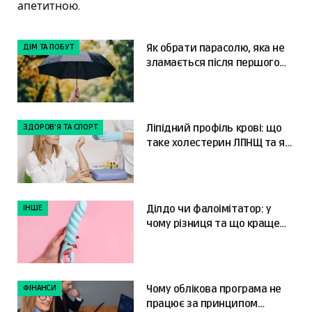
апетитною.
ДІМ ТА ПОБУТ
Як обрати парасолю, яка не
зламається після першого
сильного вітру
ЗДОРОВ'Я ТА СПОРТ
Ліпідний профіль крові: що
таке холестерин ЛПНЩ та як
читати результати
ІНШЕ
Ділдо чи фалоімітатор: у
чому різниця та що краще
обрати?
ФІНАНСИ
Чому облікова програма не
працює за принципом