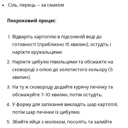
Сіль, перець – за смаком
Покроковий процес:
Відваріть картоплю в підсоленій воді до
готовності (приблизно 15 хвилин), остудіть і
наріжте кружальцями.
Наріжте цибулю півкільцями та обсмажте на
сковороді з олією до золотистого кольору (5
хвилин).
На ту ж сковороду додайте курячу печінку та
обсмажуйте 7-10 хвилин, потім остудіть.
У форму для запікання викладіть шар картоплі,
потім шар печінки із цибулею.
Збийте яйця з молоком, посоліть та залийте