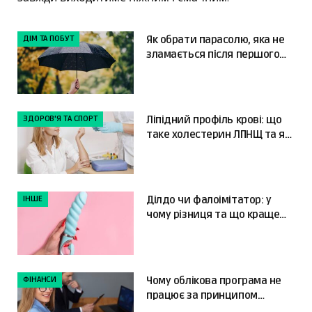
ДІМ ТА ПОБУТ
Як обрати парасолю, яка не
зламається після першого
сильного вітру
ЗДОРОВ'Я ТА СПОРТ
Ліпідний профіль крові: що
таке холестерин ЛПНЩ та як
читати результати
ІНШЕ
Ділдо чи фалоімітатор: у
чому різниця та що краще
обрати?
ФІНАНСИ
Чому облікова програма не
працює за принципом
«налаштував і забув»