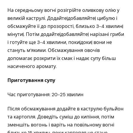
На середньому вогні розігрійте оливкову олію у
великій каструлі. Додайте|добавляйте| цибулю і
обсмажуйте її до прозорості, близько 3-4 хвилин|
мінути|. Потім додайте|добавляйте| нарізані гриби
і готуйте ще 3-4 хвилини, поки|доки| вони не
стануть м’якими. Обсмажування овочів
допомагає розкрити їх смак і надає супу більш
насиченого аромату.
Приготування супу
Час приготування: 20-25 хвилин
Після обсмажування додайте в каструлю бульйон
та картопля. Доведіть суміш до кипіння, потім
зменшіть вогонь і варіть на повільному вогні
близько 15 хвилин, поки картопля не стане