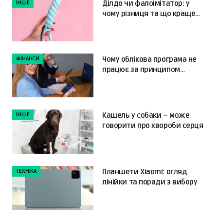
ІНШЕ
Ділдо чи фалоімітатор: у
чому різниця та що краще
обрати?
ФІНАНСИ
Чому облікова програма не
працює за принципом
«налаштував і забув»
ІНШЕ
Кашель у собаки – може
говорити про хвороби серця
ТЕХНІКА
Планшети Xiaomi: огляд
лінійки та поради з вибору