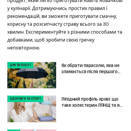
продукт, який легко приготувати навіть новачкові
у кулінарії. Дотримуючись простих правил і
рекомендацій, ви зможете приготувати смачну,
корисну та розсипчасту страву всього за 30
хвилин. Експериментуйте з різними способами та
добавками, щоб зробити свою гречку
неповторною.
ДІМ ТА ПОБУТ
Як обрати парасолю, яка не
зламається після першого
сильного вітру
ЗДОРОВ'Я ТА СПОРТ
Ліпідний профіль крові: що
таке холестерин ЛПНЩ та як
читати результати