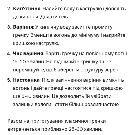
Кип’ятіння
: Налийте воду в каструлю і доведіть
до кипіння. Додати сіль.
Варіння
: У киплячу воду засипте промиту
гречку. Зменште вогонь до мінімуму і накрийте
кришкою каструлю.
Час варіння:
Варіть гречку на повільному вогні
15-20 хвилин. Не піднімайте кришку та не
перемішуйте, щоб зберегти структуру зерен.
Настоянка
: Після закінчення варіння вимкніть
вогонь і дайте гречці настоятися під кришкою
ще 5-10 хвилин. Це дозволить їй увібрати
залишки вологи і стати більш розсипчастою.
Разом на приготування класичної гречки
витрачається приблизно 25-30 хвилин.