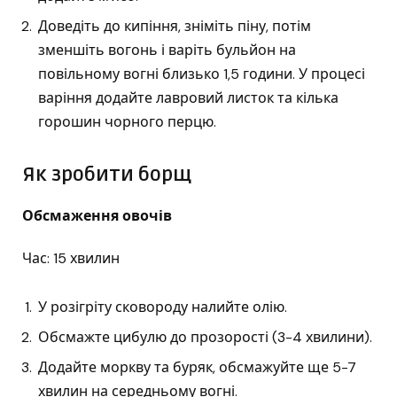
Доведіть до кипіння, зніміть піну, потім
зменшіть вогонь і варіть бульйон на
повільному вогні близько 1,5 години. У процесі
варіння додайте лавровий листок та кілька
горошин чорного перцю.
Як зробити борщ
Обсмаження овочів
Час: 15 хвилин
У розігріту сковороду налийте олію.
Обсмажте цибулю до прозорості (3-4 хвилини).
Додайте моркву та буряк, обсмажуйте ще 5-7
хвилин на середньому вогні.