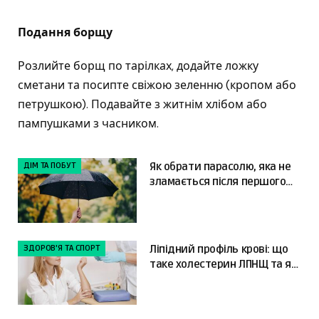
Подання борщу
Розлийте борщ по тарілках, додайте ложку
сметани та посипте свіжою зеленню (кропом або
петрушкою). Подавайте з житнім хлібом або
пампушками з часником.
ДІМ ТА ПОБУТ
Як обрати парасолю, яка не
зламається після першого
сильного вітру
ЗДОРОВ'Я ТА СПОРТ
Ліпідний профіль крові: що
таке холестерин ЛПНЩ та як
читати результати