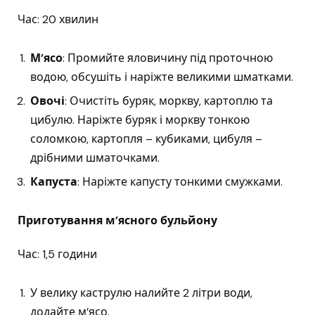
Час: 20 хвилин
М’ясо
: Промийте яловичину під проточною
водою, обсушіть і наріжте великими шматками.
Овочі
: Очистіть буряк, моркву, картоплю та
цибулю. Наріжте буряк і моркву тонкою
соломкою, картопля – кубиками, цибуля –
дрібними шматочками.
Капуста
: Наріжте капусту тонкими смужками.
Приготування м’ясного бульйону
Час: 1,5 години
У велику каструлю налийте 2 літри води,
додайте м’ясо.