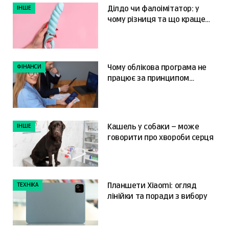
ІНШЕ
Ділдо чи фалоімітатор: у
чому різниця та що краще
обрати?
ФІНАНСИ
Чому облікова програма не
працює за принципом
«налаштував і забув»
ІНШЕ
Кашель у собаки – може
говорити про хвороби серця
ТЕХНІКА
Планшети Xiaomi: огляд
лінійки та поради з вибору