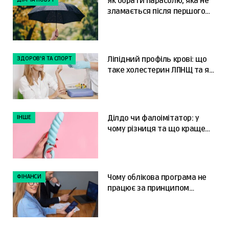
Як обрати парасолю, яка не
зламається після першого
сильного вітру
ЗДОРОВ'Я ТА СПОРТ
Ліпідний профіль крові: що
таке холестерин ЛПНЩ та як
читати результати
ІНШЕ
Ділдо чи фалоімітатор: у
чому різниця та що краще
обрати?
ФІНАНСИ
Чому облікова програма не
працює за принципом
«налаштував і забув»