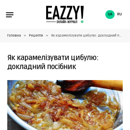
UA
RU
»
»
Головна
Рецепти
Як карамелізувати цибулю: докладний посібник
Як карамелізувати цибулю:
докладний посібник