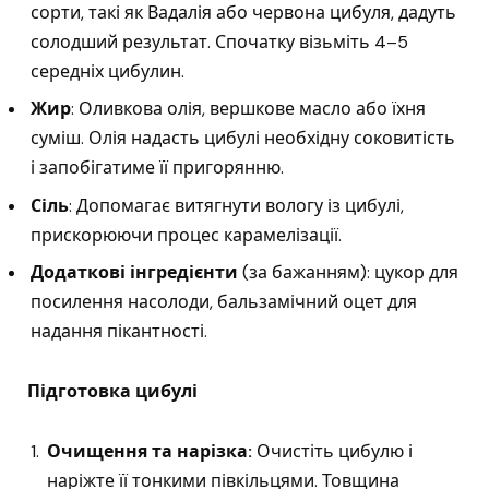
сорти, такі як Вадалія або червона цибуля, дадуть
солодший результат. Спочатку візьміть 4–5
середніх цибулин.
Жир
: Оливкова олія, вершкове масло або їхня
суміш. Олія надасть цибулі необхідну соковитість
і запобігатиме її пригорянню.
Сіль
: Допомагає витягнути вологу із цибулі,
прискорюючи процес карамелізації.
Додаткові інгредієнти
(за бажанням): цукор для
посилення насолоди, бальзамічний оцет для
надання пікантності.
Підготовка цибулі
Очищення та нарізка:
Очистіть цибулю і
наріжте її тонкими півкільцями. Товщина