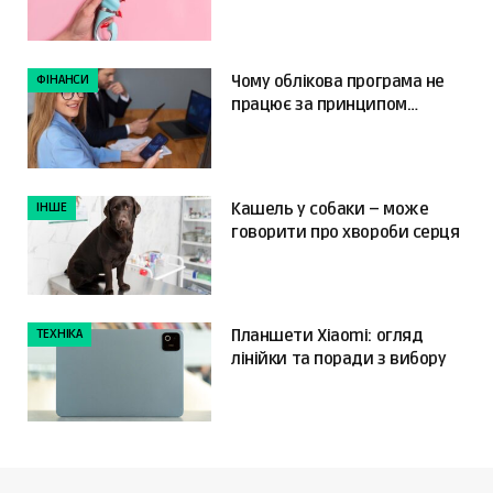
обрати?
ФІНАНСИ
Чому облікова програма не
працює за принципом
«налаштував і забув»
ІНШЕ
Кашель у собаки – може
говорити про хвороби серця
ТЕХНІКА
Планшети Xiaomi: огляд
лінійки та поради з вибору