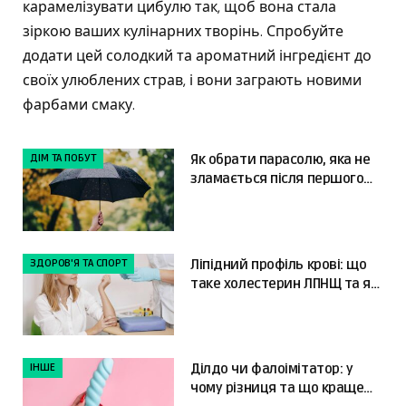
карамелізувати цибулю так, щоб вона стала
зіркою ваших кулінарних творінь. Спробуйте
додати цей солодкий та ароматний інгредієнт до
своїх улюблених страв, і вони заграють новими
фарбами смаку.
ДІМ ТА ПОБУТ
Як обрати парасолю, яка не
зламається після першого
сильного вітру
ЗДОРОВ'Я ТА СПОРТ
Ліпідний профіль крові: що
таке холестерин ЛПНЩ та як
читати результати
ІНШЕ
Ділдо чи фалоімітатор: у
чому різниця та що краще