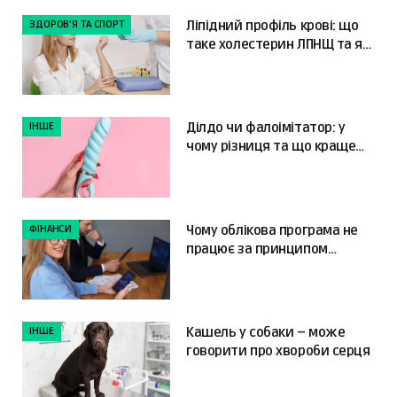
ЗДОРОВ'Я ТА СПОРТ
Ліпідний профіль крові: що
таке холестерин ЛПНЩ та як
читати результати
ІНШЕ
Ділдо чи фалоімітатор: у
чому різниця та що краще
обрати?
ФІНАНСИ
Чому облікова програма не
працює за принципом
«налаштував і забув»
ІНШЕ
Кашель у собаки – може
говорити про хвороби серця