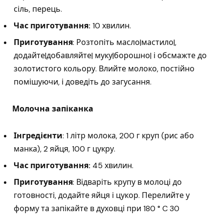
сіль, перець.
Час приготування:
10 хвилин.
Приготування
: Розтопіть масло|мастило|,
додайте|добавляйте| муку|борошно| і обсмажте до
золотистого кольору. Влийте молоко, постійно
помішуючи, і доведіть до загусання.
Молочна запіканка
Інгредієнти
: 1 літр молока, 200 г круп (рис або
манка), 2 яйця, 100 г цукру.
Час приготування:
45 хвилин.
Приготування
: Відваріть крупу в молоці до
готовності, додайте яйця і цукор. Перелийте у
форму та запікайте в духовці при 180 ° C 30