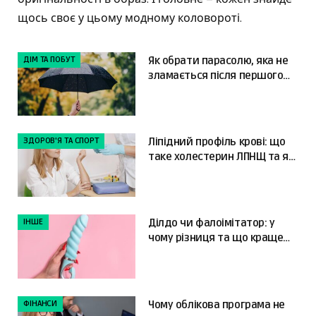
щось своє у цьому модному коловороті.
ДІМ ТА ПОБУТ
Як обрати парасолю, яка не
зламається після першого
сильного вітру
ЗДОРОВ'Я ТА СПОРТ
Ліпідний профіль крові: що
таке холестерин ЛПНЩ та як
читати результати
ІНШЕ
Ділдо чи фалоімітатор: у
чому різниця та що краще
обрати?
ФІНАНСИ
Чому облікова програма не