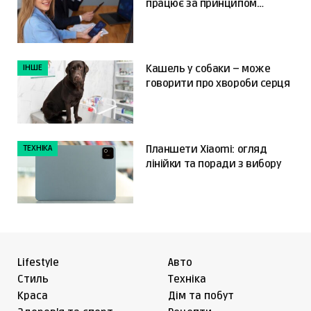
працює за принципом
«налаштував і забув»
ІНШЕ
Кашель у собаки – може
говорити про хвороби серця
ТЕХНІКА
Планшети Xiaomi: огляд
лінійки та поради з вибору
Lifestyle
Авто
Cтиль
Техніка
Краса
Дім та побут