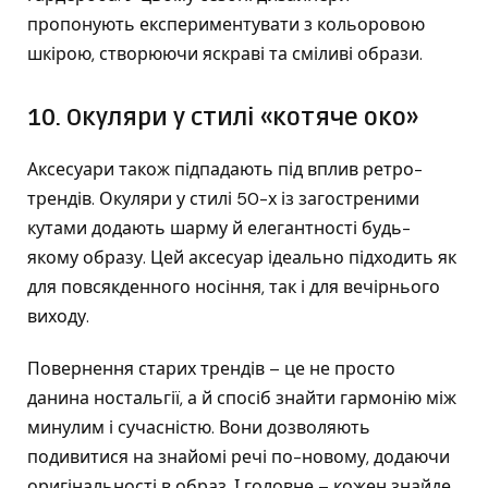
пропонують експериментувати з кольоровою
шкірою, створюючи яскраві та сміливі образи.
10. Окуляри у стилі «котяче око»
Аксесуари також підпадають під вплив ретро-
трендів. Окуляри у стилі 50-х із загостреними
кутами додають шарму й елегантності будь-
якому образу. Цей аксесуар ідеально підходить як
для повсякденного носіння, так і для вечірнього
виходу.
Повернення старих трендів – це не просто
данина ностальгії, а й спосіб знайти гармонію між
минулим і сучасністю. Вони дозволяють
подивитися на знайомі речі по-новому, додаючи
оригінальності в образ. І головне – кожен знайде