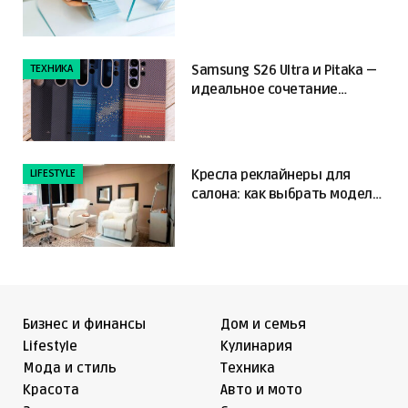
ключевые отличия
ТЕХНИКА
Samsung S26 Ultra и Pitaka —
идеальное сочетание
мощности и защиты
LIFESTYLE
Кресла реклайнеры для
салона: как выбрать модель,
которая повысит комфорт
клиента и упростит работу
мастера
Бизнес и финансы
Дом и семья
Lifestyle
Кулинария
Мода и стиль
Техника
Красота
Авто и мото