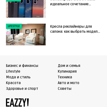
идеальное сочетание
мощности и защиты
LIFESTYLE
Кресла реклайнеры для
салона: как выбрать модель,
которая повысит комфорт
клиента и упростит работу
мастера
Бизнес и финансы
Дом и семья
Lifestyle
Кулинария
Мода и стиль
Техника
Красота
Авто и мото
Здоровье и спорт
Советы